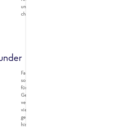
unseren Gerichten halten wir es klassisch und ve
chinesischem Anbau.
ounder
Fans der Zehe schwören nicht nur auf den Geschm
sondern wissen auch seine Auswirkungen auf ande
für den Knoblauch ist nämlich neben seinem eige
Geschmack anderer Zutaten verstärkt. Er selbst 
verwendet, je nachdem wie intensiv das Aroma he
vielen verschiedenen Gerichten Verwendung. Er w
gekocht oder roh verzehrt und kann untergerührt
hinzugefügt werden.