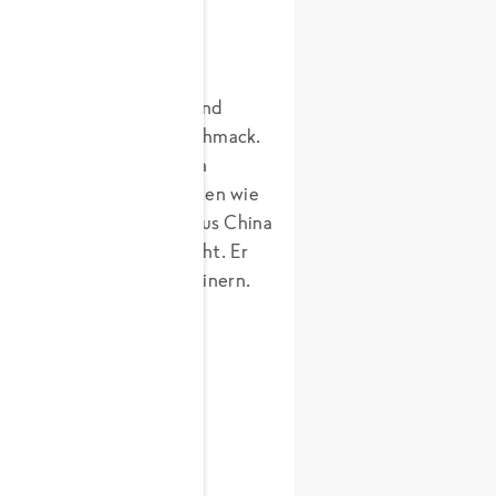
ehrere hundert Sorten sind
ug auf Aussehen und Geschmack.
n unterschiedliches Aroma
d gemeine Knoblauch-Sorten wie
Der typische Knoblauch aus China
nur aus einer Zehe besteht. Er
Gericht behutsam zu verfeinern.