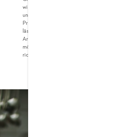
wird und weniger aromatisch ist. Stattdessen setze
uns vor Ort zerkleinert und dann verarbeitet wer
Produkte, wie zum Beispiel die
Gemüse Pfanne W
lässt sich der Knoblauch besonders lange lagern u
Aroma noch seine Nährstoffe. Wenn du deine Geri
möchtest, ist dazu unser
fein gehackter Knoblauc
richtige Wahl. Damit entnimmst du immer nur das