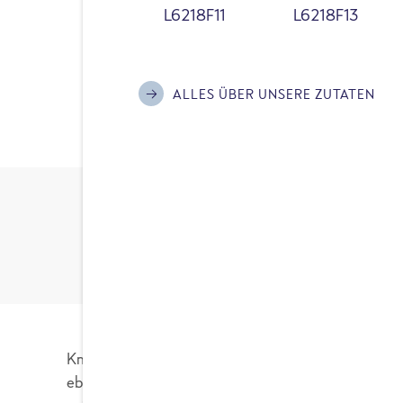
L6218F11
L6218F13
ALLES ÜBER UNSERE ZUTATEN
Knoblauch ist ein echter Globetrotter. Du findest
ebenso wie im Mittelmeerraum, die alten Ägypt