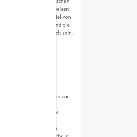
e gehört er für viele Menschen
ichte, kalte und warme Speisen:
lich bei der Frage, wie viel von
n sich die Geister. Während die
 gar nicht genug Knoblauch sein.
en Raum. Von dort trat sie vor
e Welt an. Wie genau die
cht mehr genau, es deutet
mitbrachten. Bereits im
kannt, wurde vor allem in
der Herkunft des Knoblauchs in