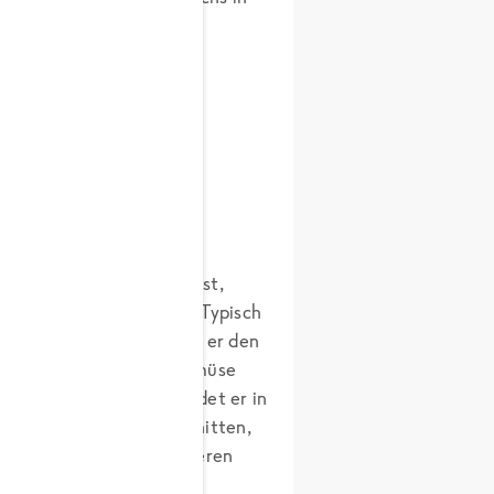
rwenden Pflanzen aus
ack des Knoblauchs selbst,
re Zutaten zu schätzen. Typisch
nen scharfen Aroma, dass er den
wird als Gewürz oder Gemüse
rauskommen soll. So findet er in
ird gepresst oder geschnitten,
 oder kurz vor dem Servieren