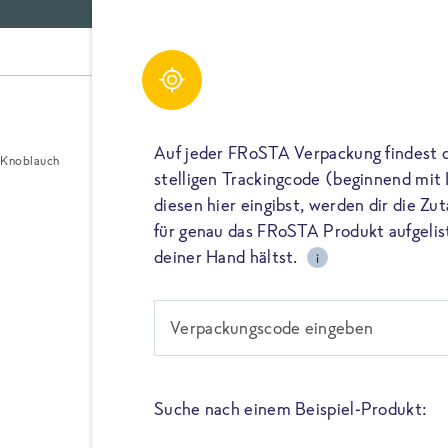
Gerichte
Auf jeder FRoSTA Verpackung findest 
Knoblauch
stelligen Trackingcode (beginnend mit
diesen hier eingibst, werden dir die Z
für genau das FRoSTA Produkt aufgelist
UNSERE ZUTATEN
deiner Hand hältst.
i
Knoblauch
Verpackungscode eingeben
In vielen FRoSTA Produkten 
Dieser gibt den Gerichten n
Suche nach einem Beispiel-Produkt:
Aroma, sondern verstärkt zu
den Geschmack der anderen