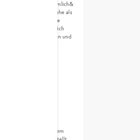
oblauch, er ist auch ziemlich&
sere Vorfahren auf die Zehe als
mine und Mineralstoffe wie
 maßvolle Verzehr kann sich
den Blutdruck stabilisieren und
mmunsystem stärken und
gen Haarausfall helfen.
ehr zu schätzen. Aus diesem
lches industriell hergestellt