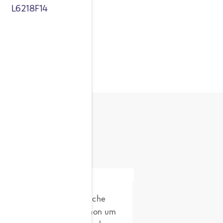
L6218F14
 ihn in der asiatischen Küche
er und Römer wussten schon um