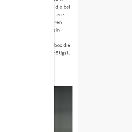
n wir auf frische Zehen, die bei
den. Davon profitieren unsere
ok Mix
, enorm. Tiefgefroren
nd verliert dabei weder sein
chte selbst verfeinern
h
in der praktischen Klickbox die
, was du auch gerade benötigst.