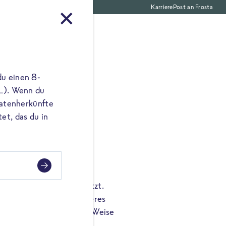
Karriere
Post an Frosta
Gemüse
du einen 8-
 L). Wenn du
utatenherkünfte
et, das du in
wird Knoblauch eingesetzt.
icht nur ein ganz besonderes
dem auf ganz natürliche Weise
 Zutaten.