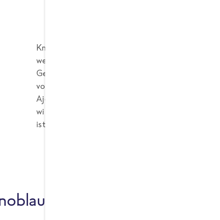
Knoblauch ist übrigens nicht gleich Knoblauch: M
weltweit bekannt und unterscheiden sich in Bez
Genießbar sind davon etwa 80 Arten, die alle ei
vorweisen. Besonders verbreitet und beliebt sin
Ajo Morado, Germidour, Silverskin oder Vivalto. 
wird häufig als „Soloknoblauch“ bezeichnet, da er 
ist vergleichsweise mild und erlaubt es dir, dein 
noblauch