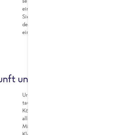
seine Qualitäten und auch in der deutschen Küch
einfach dazu. Dips, Saucen, Fleisch- und Fischger
Sie alle werden oft mit Knoblauch verfeinert. Ledig
der Zehe in das jeweilige Gericht gehört, scheide
einen eher vorsichtig dosieren, kann es für andere
nft und Verbreitung
Ursprünglich stammt die Knolle aus dem asiatisch
tausenden von Jahren ihren Siegeszug in die ganz
Köstlichkeit nach Europa kam, weiß man heute ni
allerdings einiges darauf hin, dass die Römer sie 
Mittelalter war Knoblauch auch als Heilpflanze be
Klöstern angebaut und in Europa verbreitet. Bei 