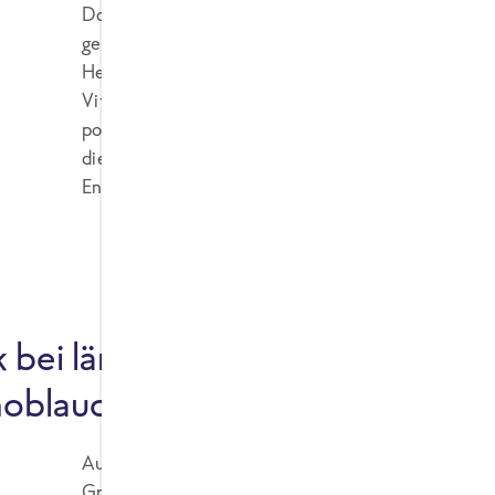
Doch nicht nur in Sachen Geschmack überzeugt Kn
gesund. Es hat schon einen Grund, dass bereits un
Heilmittel setzten. Knoblauch enthält viele Vita
Vitamin C und E, Eisen, Magnesium und Zink. Der
positiv auf das Herz-Kreislauf-System auswirken, 
die Verdauung anregen. Er kann außerdem das I
Entzündungen hemmen. Außerdem soll die Zehe ge
bei längerer Haltbarkeit:
noblauch
Auch bei FRoSTA wissen wir die Zehe natürlich s
Grund verzichten wir auch auf Knoblauchpulver, we