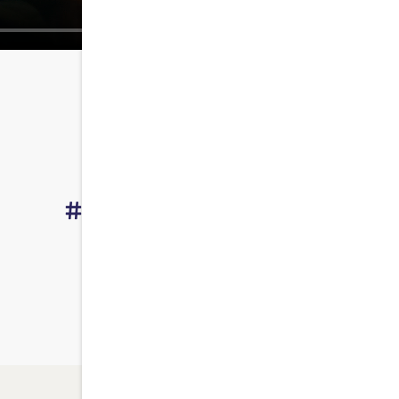
#EsGehtAuchAnders