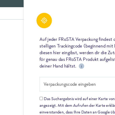
Gerichte
Auf jeder FRoSTA Verpackung findest 
stelligen Trackingcode (beginnend mit
diesen hier eingibst, werden dir die Z
für genau das FRoSTA Produkt aufgelist
#FROSTA IST FÜR ALLE DA
deiner Hand hältst.
i
Wir verzich
vieles. Nur 
Verpackungscode eingeben
Qualität.
Das Suchergebnis wird auf einer Karte v
angezeigt. Mit dem Aufrufen der Karte erklär
einverstanden, dass Ihre Daten an Google ü
Seit 2003 gibt es das FRoS