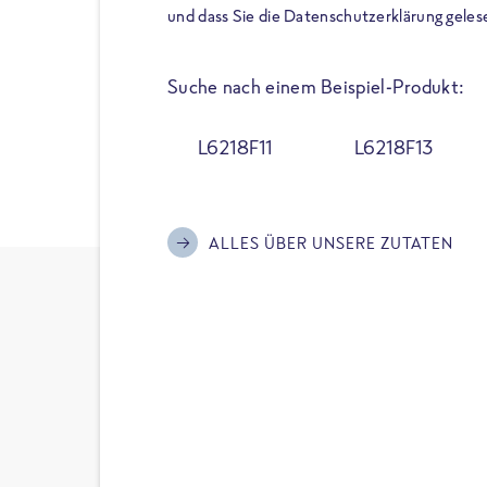
und dass Sie die Datenschutzerklärung geles
unsere Produkte zu 100 % f
Zusatzstoffen wie Geschmack
Aromen und allen Zusätzen –
Suche nach einem Beispiel-Produkt:
nicht deklariert werden müs
gschmackigen Pfannengerich
L6218F11
L6218F13
ZU DEN GERICHTEN:
ALLES ÜBER UNSERE ZUTATEN
Zutate
Hier erfährst du alles üb
FRoSTA Produkt. Gib dazu