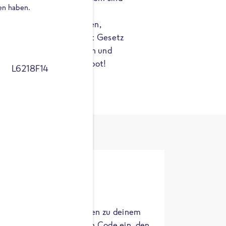
en haben.
rei von zugesetzten
sverstärkern, Farbstoffen,
 auch ohne jene, die laut Gesetz
sen. Probier die schnellen und
te mit dem Reinheitsgebot!
L6218F14
ntracker
er die Herkunft der Zutaten zu deinem
 einfach den 8-stelligen Code ein, den