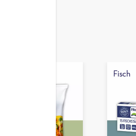
en.
müse
Fisch