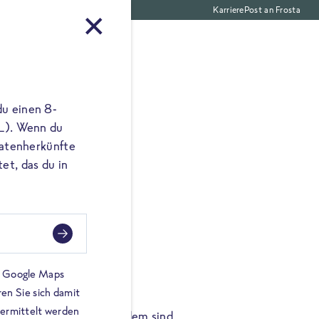
Karriere
Post an Frosta
Gemüse
du einen 8-
 L). Wenn du
utatenherkünfte
et, das du in
ten auf
nicht auf
on Google Maps
en Sie sich damit
bermittelt werden
TA Reinheitsgebot. Seitdem sind