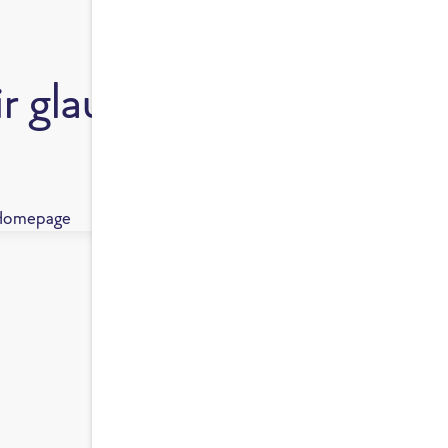
r glauben an Echtes Ess
Shop
Ge