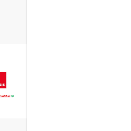
du auf der Verpackung fi
Verpackungscode eing
Das Suchergebnis wird auf
dem Aufrufen der Karte erklä
Daten an Google übermittelt
Datenschutzerklärung geles
ALLES ÜBER UNSER