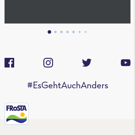
#EsGehtAuchAnders