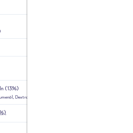
Kann S
enthalt
)
Weizen, Gerste, 
Krebstieren, Fisc
Sellerie, Senf u
eln (13%)
umenöl, Dextrose, Salz)
0%)