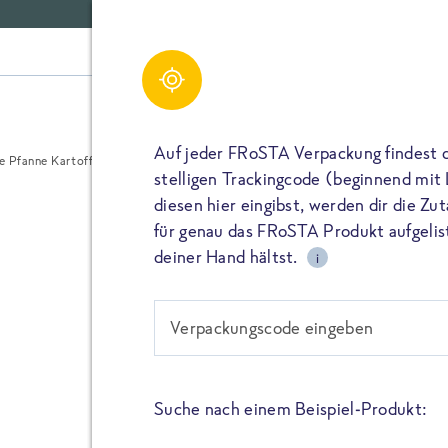
Bewertungen für Ge
Share
Pfanne Kartoffel Ch
Gerichte
Auf jeder FRoSTA Verpackung findest 
 Pfanne Kartoffel Champignon
Bewertungen (
0
)
stelligen Trackingcode (beginnend mit
diesen hier eingibst, werden dir die Z
TEILEN
für genau das FRoSTA Produkt aufgelist
deiner Hand hältst.
i
BEWERTEN
ANSEHEN
TEILEN
Verpackungscode eingeben
PIN IT
Bitte füllen alle mit (*) markierten Felder aus. De
wird nicht veröffentlicht. Wenn du deinen Namen 
dieser öffentlich neben deiner Bewertung.
Suche nach einem Beispiel-Produkt:
TEILEN