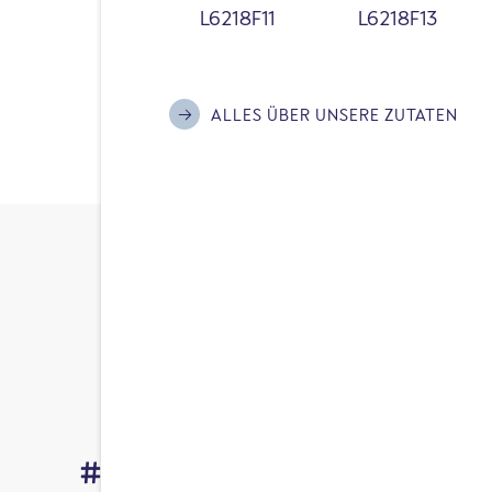
des Reis weitestgehend erha
L6218F11
L6218F13
Reis deutlich mehr Nährstof
weißer Reis.
ALLES ÜBER UNSERE ZUTATEN
#EsGehtAuchAnders