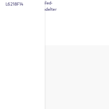
lten. Dadurch hat Parboiled-
L6218F14
fe als herkömmlich behandelter