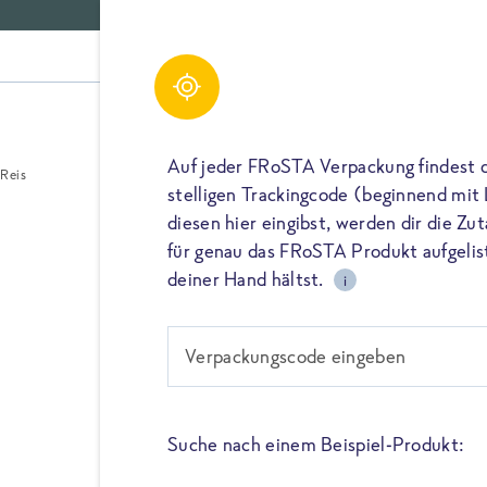
Gerichte
Auf jeder FRoSTA Verpackung findest 
Reis
stelligen Trackingcode (beginnend mit
diesen hier eingibst, werden dir die Z
für genau das FRoSTA Produkt aufgelist
Reis
deiner Hand hältst.
i
Verpackungscode eingeben
Dieser Langkornreis von FR
"parboiling Verfahren" beha
werden wichtige Vitamine un
in der Außenhaut des Reis en
Suche nach einem Beispiel-Produkt:
gepresst. So bleiben sie au