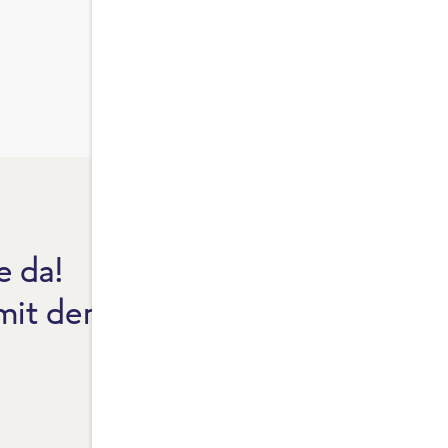
e da!
F
 mit dem Reinheitsgebot.
F
F
F
(