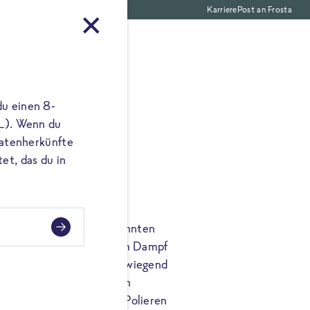
Karriere
Post an Frosta
Gemüse
du einen 8-
 L). Wenn du
utatenherkünfte
et, das du in
oSTA ist mit dem sogenannten
ndelt. Mithilfe von heißem Dampf
d Mineralstoffe, die vorwiegend
thalten sind, in das Korn
ch nach dem Schälen und Polieren